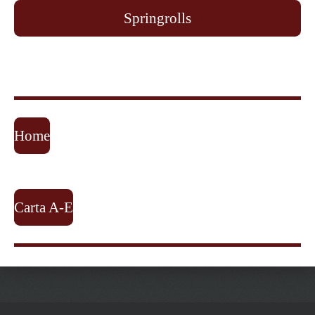
Springrolls
Home
Carta A-E