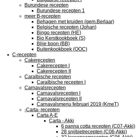
Burundese recepten
Burundese recepten 1
meer B-recepten
Behagen met kruiden (gem.Berlaar)
Belgische recepten (Johan)
Bingo recepten (HE)
Bio Kerstkookboek (S)
Blije boon (BB)
Buitenkookboek (QOC)
C-recepten
Cakerecepten
Cakerecepten I
Cakerecepten II
Caraïbische recepten
Caraïbische recepten I
Carnavalsrecepten
Carnavalsrecepten I
Carnavalsrecepten II
Carnavalsmenu februari 2019 (KmeT)
-Carta- recepten
Carta A-E
Carta - Akki
6 panna cotta recepten (C07-Akki)
28 snijbietrecepten (C06-Akki)