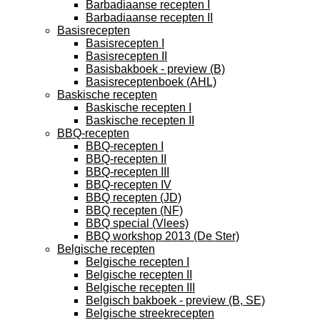
Barbadiaanse recepten I
Barbadiaanse recepten II
Basisrecepten
Basisrecepten I
Basisrecepten II
Basisbakboek - preview (B)
Basisreceptenboek (AHL)
Baskische recepten
Baskische recepten I
Baskische recepten II
BBQ-recepten
BBQ-recepten I
BBQ-recepten II
BBQ-recepten III
BBQ-recepten IV
BBQ recepten (JD)
BBQ recepten (NF)
BBQ special (Vlees)
BBQ workshop 2013 (De Ster)
Belgische recepten
Belgische recepten I
Belgische recepten II
Belgische recepten III
Belgisch bakboek - preview (B, SE)
Belgische streekrecepten