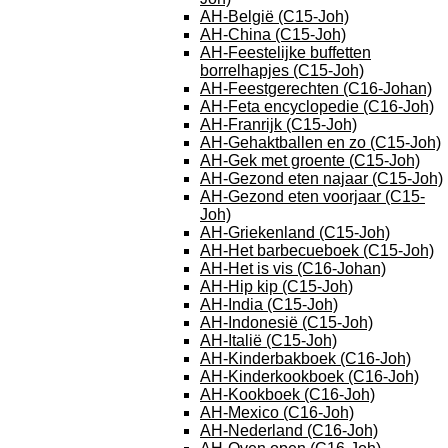
AH-België (C15-Joh)
AH-China (C15-Joh)
AH-Feestelijke buffetten
borrelhapjes (C15-Joh)
AH-Feestgerechten (C16-Johan)
AH-Feta encyclopedie (C16-Joh)
AH-Franrijk (C15-Joh)
AH-Gehaktballen en zo (C15-Joh)
AH-Gek met groente (C15-Joh)
AH-Gezond eten najaar (C15-Joh)
AH-Gezond eten voorjaar (C15-
Joh)
AH-Griekenland (C15-Joh)
AH-Het barbecueboek (C15-Joh)
AH-Het is vis (C16-Johan)
AH-Hip kip (C15-Joh)
AH-India (C15-Joh)
AH-Indonesië (C15-Joh)
AH-Italië (C15-Joh)
AH-Kinderbakboek (C16-Joh)
AH-Kinderkookboek (C16-Joh)
AH-Kookboek (C16-Joh)
AH-Mexico (C16-Joh)
AH-Nederland (C16-Joh)