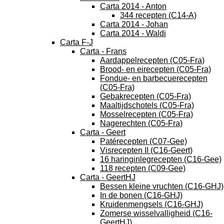
Carta 2014 - Anton
344 recepten (C14-A)
Carta 2014 - Johan
Carta 2014 - Waldi
Carta F-J
Carta - Frans
Aardappelrecepten (C05-Fra)
Brood- en eirecepten (C05-Fra)
Fondue- en barbecuerecepten
(C05-Fra)
Gebakrecepten (C05-Fra)
Maaltijdschotels (C05-Fra)
Mosselrecepten (C05-Fra)
Nagerechten (C05-Fra)
Carta - Geert
Patérecepten (C07-Gee)
Visrecepten II (C16-Geert)
16 haringinlegrecepten (C16-Gee)
118 recepten (C09-Gee)
Carta - GeertHJ
Bessen kleine vruchten (C16-GHJ)
In de bonen (C16-GHJ)
Kruidenmengsels (C16-GHJ)
Zomerse wisselvalligheid (C16-
GeertHJ)