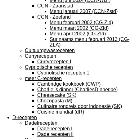
Menu juni 2024 (CCN-WBr)
CCN - Zaanstad
Menu januari 2007 (CCN-Zstd)
CCN - Zeeland
Menu februari 2002 (CG-Zld)
Menu maart 2002 (CG-Zld)
Menu april 2002 (CG-Zld)
Surinaams menu februari 2013 (CG-
ZLA)
Cultuurgewasrecepten
Curryrecepten
Curryrecepten I
Cypriotische recepten
Cypriotische recepten 1
meer C-recepten
Cambridge kookboek (CWP)
Charlie 's dinner (CharliesDinner.be)
Cheesecake (SK)
Chocopasta (M)
Culinaire rondreis door Indonesië (SK)
Cuisine mundial (dR)
D-recepten
Dadelrecepten
Dadelrecepten I
Dadelrecepten II