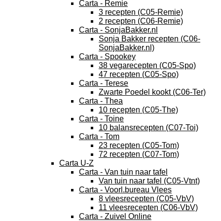
Carta - Remie
3 recepten (C05-Remie)
2 recepten (C06-Remie)
Carta - SonjaBakker.nl
Sonja Bakker recepten (C06-
SonjaBakker.nl)
Carta - Spookey
38 vegarecepten (C05-Spo)
47 recepten (C05-Spo)
Carta - Terese
Zwarte Poedel kookt (C06-Ter)
Carta - Thea
10 recepten (C05-The)
Carta - Toine
10 balansrecepten (C07-Toi)
Carta - Tom
23 recepten (C05-Tom)
72 recepten (C07-Tom)
Carta U-Z
Carta - Van tuin naar tafel
Van tuin naar tafel (C05-Vtnt)
Carta - Voorl.bureau Vlees
8 vleesrecepten (C05-VbV)
11 vleesrecepten (C06-VbV)
Carta - Zuivel Online