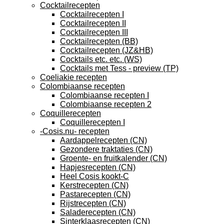
Cocktailrecepten
Cocktailrecepten I
Cocktailrecepten II
Cocktailrecepten III
Cocktailrecepten (BB)
Cocktailrecepten (JZ&HB)
Cocktails etc. etc. (WS)
Cocktails met Tess - preview (TP)
Coeliakie recepten
Colombiaanse recepten
Colombiaanse recepten I
Colombiaanse recepten 2
Coquillerecepten
Coquillerecepten I
-Cosis.nu- recepten
Aardappelrecepten (CN)
Gezondere traktaties (CN)
Groente- en fruitkalender (CN)
Hapjesrecepten (CN)
Heel Cosis kookt-C
Kerstrecepten (CN)
Pastarecepten (CN)
Rijstrecepten (CN)
Saladerecepten (CN)
Sinterklaasrecepten (CN)