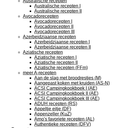
Australische recepten
Australische recepten I
Australische recepten II
Avocadorecepten
Avocadorecepten I
Avocadorecepten II
Avocadorecepten III
Azerbeidzjaanse recepten
Azerbeidzjaanse recepten I
Azerbeidzjaanse recepten II
Aziatische recepten
Aziatische recepten I
Aziatische recepten II
Aziatische recepten (FFm)
meer A-recepten
Aan de slag met broodrestjes (M)
Aangepast koken met kruiden (AS-N)
ACSI Campingkookboek I (AE)
ACSI Campingkookboek II (AE)
ACSI Campingkookboek III (AE)
ADUH recepten (RS)
Appeltje eitje (DF)
Appenzeller (KuZ)
Arno's favoriete recepten (AL)
Authentieke recepten (DFV)