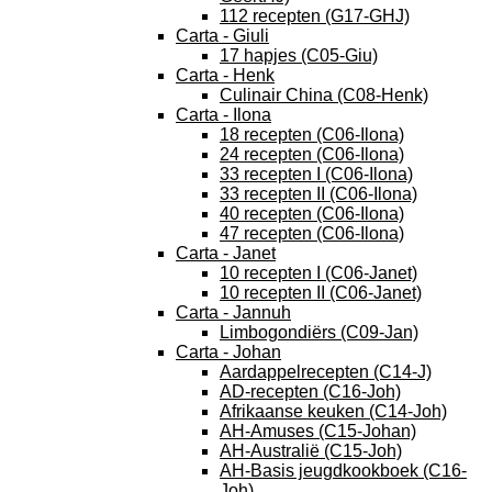
112 recepten (G17-GHJ)
Carta - Giuli
17 hapjes (C05-Giu)
Carta - Henk
Culinair China (C08-Henk)
Carta - Ilona
18 recepten (C06-Ilona)
24 recepten (C06-Ilona)
33 recepten I (C06-Ilona)
33 recepten II (C06-Ilona)
40 recepten (C06-Ilona)
47 recepten (C06-Ilona)
Carta - Janet
10 recepten I (C06-Janet)
10 recepten II (C06-Janet)
Carta - Jannuh
Limbogondiërs (C09-Jan)
Carta - Johan
Aardappelrecepten (C14-J)
AD-recepten (C16-Joh)
Afrikaanse keuken (C14-Joh)
AH-Amuses (C15-Johan)
AH-Australië (C15-Joh)
AH-Basis jeugdkookboek (C16-
Joh)