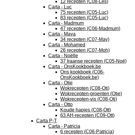
12 recepten (C08-Les)
Carta - Luc
75 recepten (C05-Luc)
83 recepten (C05-Luc)
Carta - Madmum
47 recepten (C06-Madmum)
Carta - Maya
34 recepten (C07-May)
Carta - Mohamed
26 recepten (C07-Moh)
Carta - Noëlle
37 Iraanse recepten (C05-Noë)
Carta - OnsKookboek.be
Ons kookboek (C06-
OnsKookboek.be)
Carta - Otje
Wokrecepten (C08-Otj)
Wokrecepten-groenten (Otje)
Wokrecepten-vis (C08-Otj)
Carta - Otto
Koude hapjes (C08-Ott)
63 AH-recepten (C09-Ott)
Carta P-T
Carta - Patricia
6 recepten (C06-Patricia)