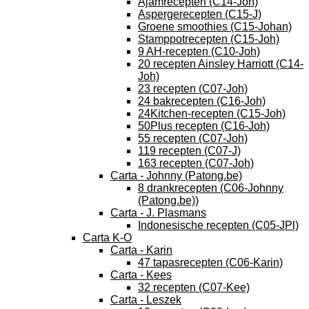
Ajamrecepten (C14-Joh)
Aspergerecepten (C15-J)
Groene smoothies (C15-Johan)
Stamppotrecepten (C15-Joh)
9 AH-recepten (C10-Joh)
20 recepten Ainsley Harriott (C14-
Joh)
23 recepten (C07-Joh)
24 bakrecepten (C16-Joh)
24Kitchen-recepten (C15-Joh)
50Plus recepten (C16-Joh)
55 recepten (C07-Joh)
119 recepten (C07-J)
163 recepten (C07-Joh)
Carta - Johnny (Patong.be)
8 drankrecepten (C06-Johnny
(Patong.be))
Carta - J. Plasmans
Indonesische recepten (C05-JPl)
Carta K-O
Carta - Karin
47 tapasrecepten (C06-Karin)
Carta - Kees
32 recepten (C07-Kee)
Carta - Leszek