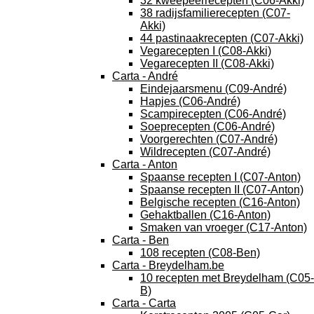
32 kweepeerrecepten (C06-Akki)
38 radijsfamilierecepten (C07-
Akki)
44 pastinaakrecepten (C07-Akki)
Vegarecepten I (C08-Akki)
Vegarecepten II (C08-Akki)
Carta - André
Eindejaarsmenu (C09-André)
Hapjes (C06-André)
Scampirecepten (C06-André)
Soeprecepten (C06-André)
Voorgerechten (C07-André)
Wildrecepten (C07-André)
Carta - Anton
Spaanse recepten I (C07-Anton)
Spaanse recepten II (C07-Anton)
Belgische recepten (C16-Anton)
Gehaktballen (C16-Anton)
Smaken van vroeger (C17-Anton)
Carta - Ben
108 recepten (C08-Ben)
Carta - Breydelham.be
10 recepten met Breydelham (C05-
B)
Carta - Carta