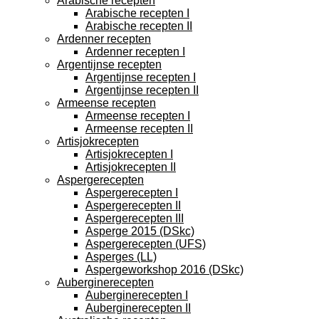
Arabische recepten
Arabische recepten I
Arabische recepten II
Ardenner recepten
Ardenner recepten I
Argentijnse recepten
Argentijnse recepten I
Argentijnse recepten II
Armeense recepten
Armeense recepten I
Armeense recepten II
Artisjokrecepten
Artisjokrecepten I
Artisjokrecepten II
Aspergerecepten
Aspergerecepten I
Aspergerecepten II
Aspergerecepten III
Asperge 2015 (DSkc)
Aspergerecepten (UFS)
Asperges (LL)
Aspergeworkshop 2016 (DSkc)
Auberginerecepten
Auberginerecepten I
Auberginerecepten II