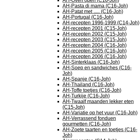
AH-Oven open (C16-Joh)
AH-Pasta di mama (C16-Joh)
AH-Patat met ..... (C16-Joh)
AH-Portugal (C16-Joh)
AH-recepten 1996-1999 (C14-Joh)
AH-recepten 2001 (C15-Joh)
AH-recepten 2002 (C15-Joh)
AH-recepten 2003 (C15-Joh)
AH-recepten 2004 (C16-Joh)
AH-recepten 2005 (C16-Joh)
AH-recepten 2006 (C16-Joh)
AH-Sinterklaas (C16-Joh)
AH-Soep en sandwiches (C16-
Joh)
AH-Spanje (C16-Joh)
AH-Thailand (C16-Joh)
AH-Toffe toetjes (C16-Joh)
AH-Turkije (C16-Joh)
AH-Twaalf maanden lekker eten
(C15-Joh)
AH-Variatie op het vuur (C16-Joh)
AH-Verrassend fonduen
gourmetten (C16-Joh)
AH-Zoete taarten en toetjes (C16-
Joh)