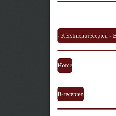
- Kerstmenurecepten - B
Home
B-recepten