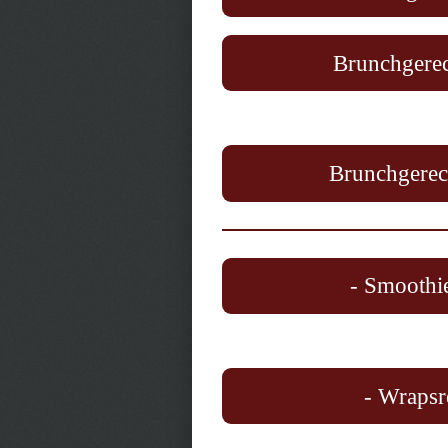
Brunchgerec
Brunchgerech
- Smoothie
- Wrapsr