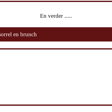
En verder .....
orrel en brunch