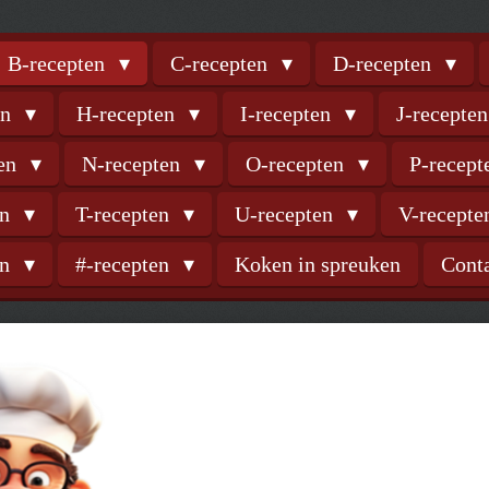
B-recepten
C-recepten
D-recepten
en
H-recepten
I-recepten
J-recepte
ten
N-recepten
O-recepten
P-recep
en
T-recepten
U-recepten
V-recept
en
#-recepten
Koken in spreuken
Cont