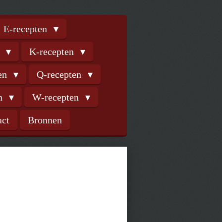
E-recepten
n
K-recepten
ten
Q-recepten
en
W-recepten
act
Bronnen