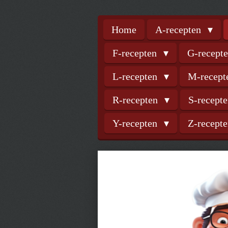
Home
A-recepten
F-recepten
G-recept
L-recepten
M-recep
R-recepten
S-recept
Y-recepten
Z-recept