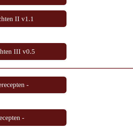
hten II v1.1
ten III v0.5
recepten -
ecepten -