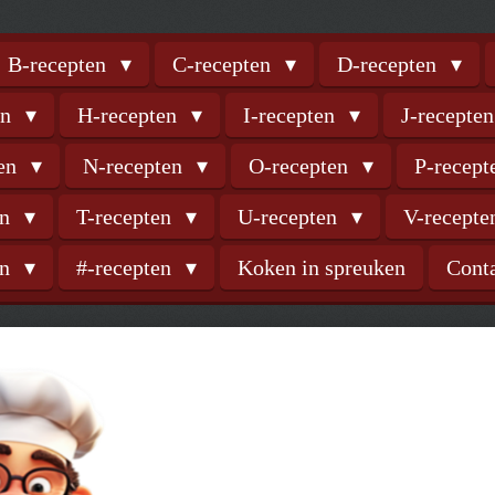
B-recepten
C-recepten
D-recepten
en
H-recepten
I-recepten
J-recepte
ten
N-recepten
O-recepten
P-recep
en
T-recepten
U-recepten
V-recept
en
#-recepten
Koken in spreuken
Cont