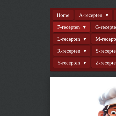
Home
A-recepten
F-recepten
G-recept
L-recepten
M-recep
R-recepten
S-recept
Y-recepten
Z-recept