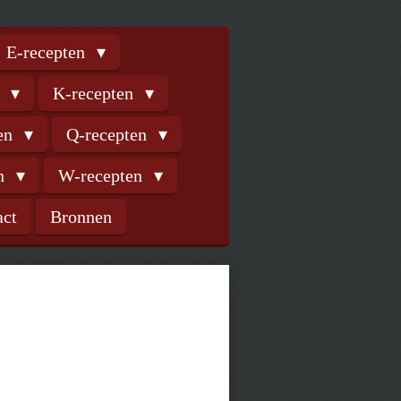
E-recepten
n
K-recepten
ten
Q-recepten
en
W-recepten
act
Bronnen