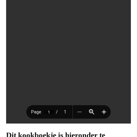
Dit kookboekje is hieronder te