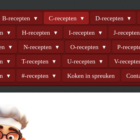
B-recepten
C-recepten
D-recepten
en
H-recepten
I-recepten
J-recepte
ten
N-recepten
O-recepten
P-recep
en
T-recepten
U-recepten
V-recept
en
#-recepten
Koken in spreuken
Cont