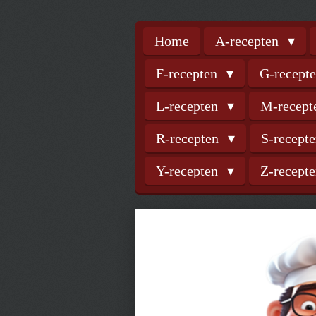
Home
A-recepten
F-recepten
G-recept
L-recepten
M-recep
R-recepten
S-recept
Y-recepten
Z-recept