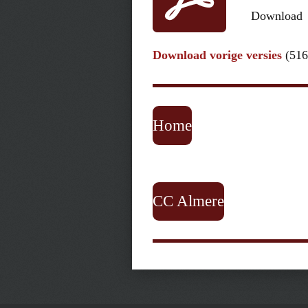
Download
Download vorige versies
(516
Home
CC Almere