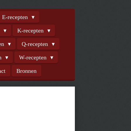
E-recepten
n
K-recepten
ten
Q-recepten
en
W-recepten
act
Bronnen