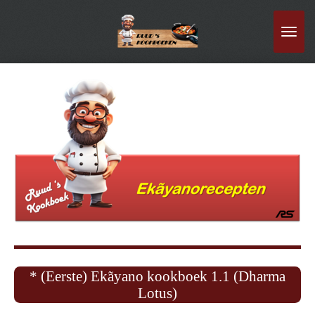
Ga
direct
naar
de
hoofdinhoud
* (Eerste) Ekãyano kookboek 1.1 (Dharma
Lotus)