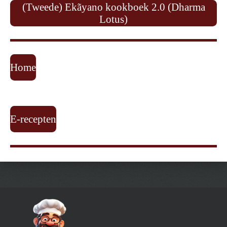
(Tweede) Ekãyano kookboek 2.0 (Dharma
Lotus)
Home
E-recepten