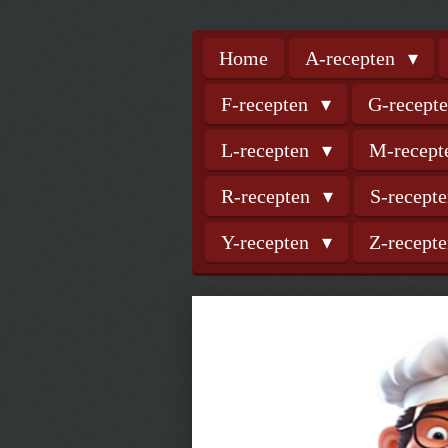
Home
A-recepten
F-recepten
G-recept
L-recepten
M-recep
R-recepten
S-recept
Y-recepten
Z-recept