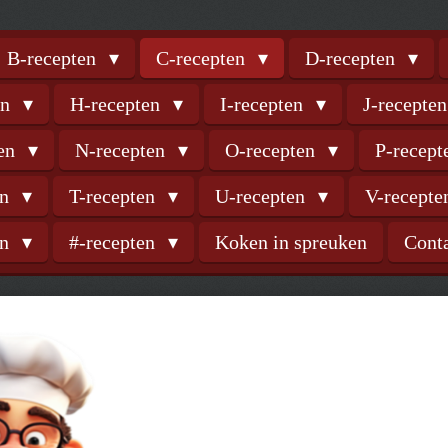
B-recepten
C-recepten
D-recepten
en
H-recepten
I-recepten
J-recepte
ten
N-recepten
O-recepten
P-recep
en
T-recepten
U-recepten
V-recept
en
#-recepten
Koken in spreuken
Cont