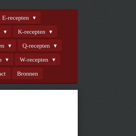
E-recepten
n
K-recepten
ten
Q-recepten
en
W-recepten
act
Bronnen