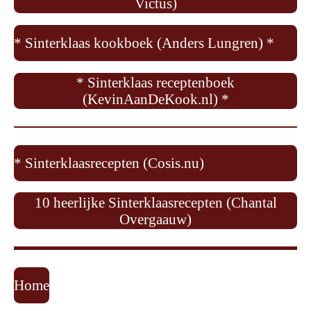
Victus)
* Sinterklaas kookboek (Anders Lungren) *
* Sinterklaas receptenboek
(KevinAanDeKook.nl) *
* Sinterklaasrecepten (Cosis.nu)
10 heerlijke Sinterklaasrecepten (Chantal
Overgaauw)
Home