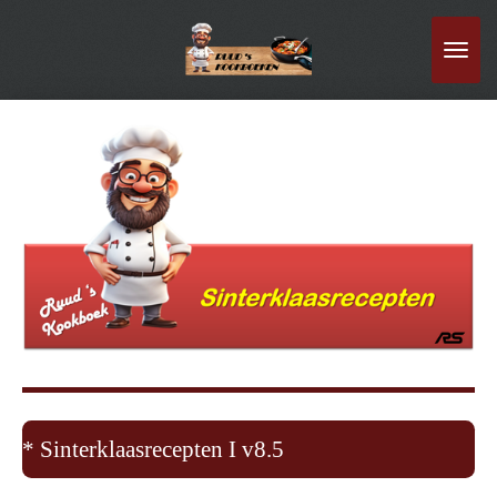
Ga
direct
naar
de
hoofdinhoud
* Sinterklaasrecepten I v8.5