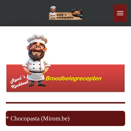
Ga
direct
naar
de
hoofdinhoud
* Chocopasta (Mirom.be)