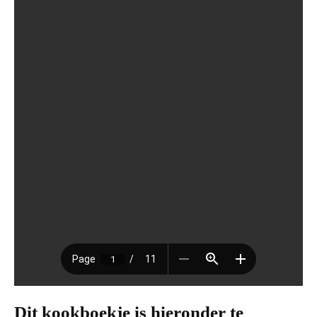
Dit kookboekje is hieronder te