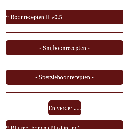
* Boonrecepten II v0.5
- Snijboonrecepten -
- Sperzieboonrecepten -
En verder .....
* Blij met bonen (PlusOnline)