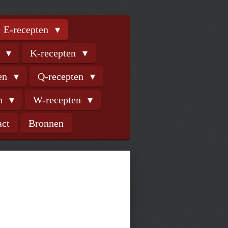
E-recepten
n
K-recepten
ten
Q-recepten
en
W-recepten
act
Bronnen