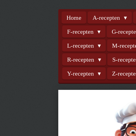
Home
A-recepten
F-recepten
G-recept
L-recepten
M-recep
R-recepten
S-recept
Y-recepten
Z-recept