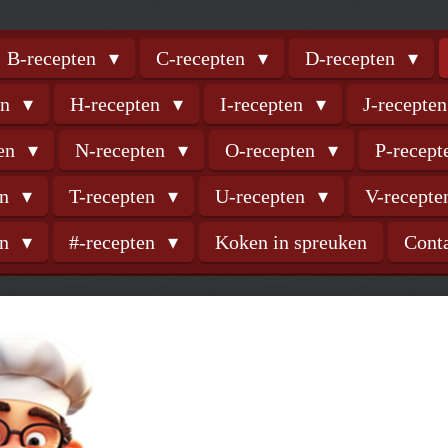
B-recepten
C-recepten
D-recepten
en
H-recepten
I-recepten
J-recepte
ten
N-recepten
O-recepten
P-recep
en
T-recepten
U-recepten
V-recept
en
#-recepten
Koken in spreuken
Cont