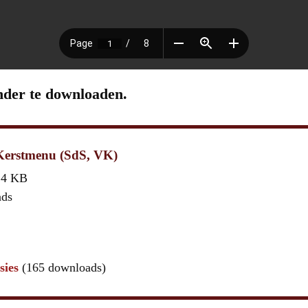
nder te downloaden.
Kerstmenu (SdS, VK)
,4 KB
ads
sies
(165 downloads)