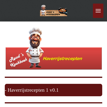
Ga
direct
naar
de
hoofdinhoud
- Haverrijstrecepten 1 v0.1