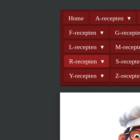
Home
A-recepten
F-recepten
G-recept
L-recepten
M-recep
R-recepten
S-recept
Y-recepten
Z-recept