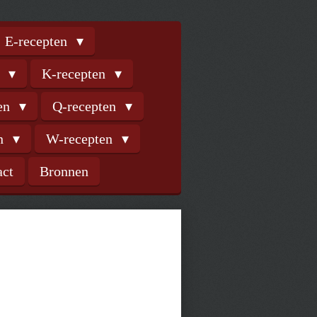
E-recepten
n
K-recepten
ten
Q-recepten
en
W-recepten
act
Bronnen