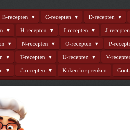
B-recepten
C-recepten
D-recepten
en
H-recepten
I-recepten
J-recepte
ten
N-recepten
O-recepten
P-recep
en
T-recepten
U-recepten
V-recept
en
#-recepten
Koken in spreuken
Cont