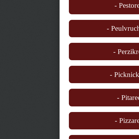
- Pestor
- Peulvruch
- Perzikr
- Picknick
- Pitare
- Pizzar