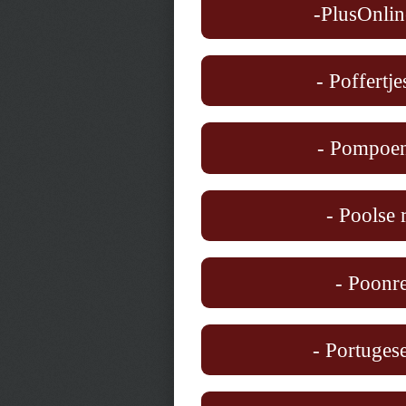
-PlusOnlin
- Poffertje
- Pompoen
- Poolse 
- Poonre
- Portugese