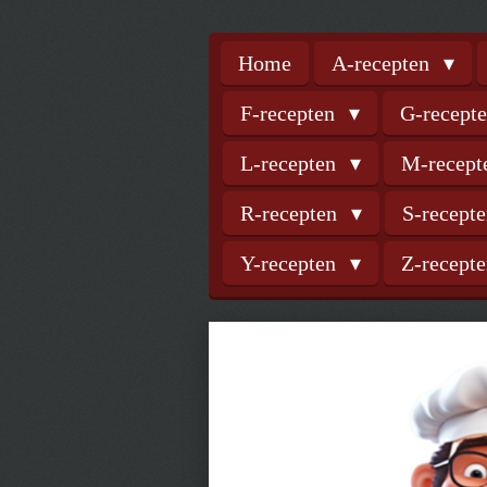
Home
A-recepten
F-recepten
G-recept
L-recepten
M-recep
R-recepten
S-recept
Y-recepten
Z-recept