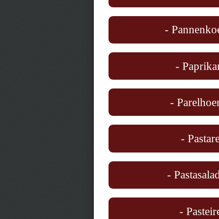
- Pannenkoe
- Paprika
- Parelhoe
- Pastar
- Pastasala
- Pasteir