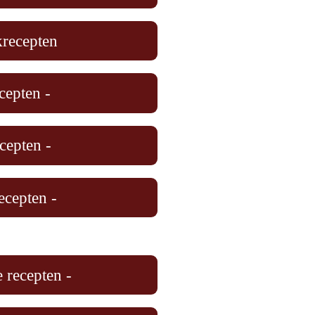
krecepten
cepten -
cepten -
ecepten -
 recepten -