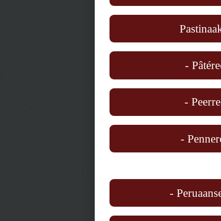
Pastinaa
- Pâtére
- Peerre
- Penner
- Peruaanse