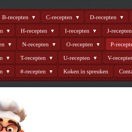
B-recepten
C-recepten
D-recepten
en
H-recepten
I-recepten
J-recepte
ten
N-recepten
O-recepten
P-recep
en
T-recepten
U-recepten
V-recept
en
#-recepten
Koken in spreuken
Cont