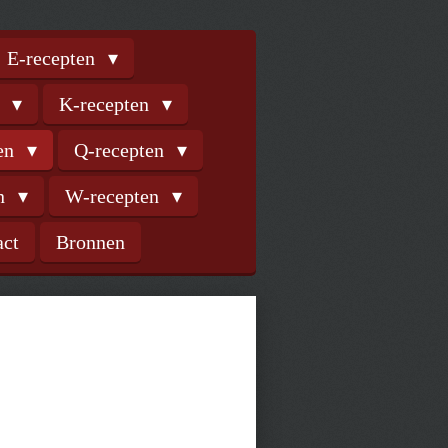
E-recepten
n
K-recepten
ten
Q-recepten
en
W-recepten
act
Bronnen