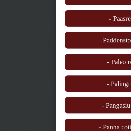
- Paasre
- Paddensto
- Paleo r
- Palingr
- Pangasiu
- Panna cott