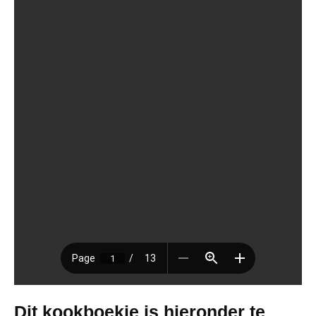
Dit kookboekje is hieronder te