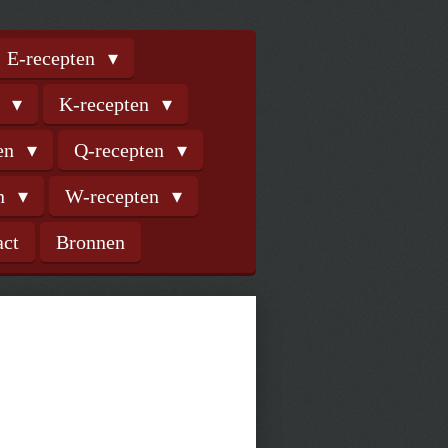
E-recepten
n
K-recepten
ten
Q-recepten
en
W-recepten
act
Bronnen