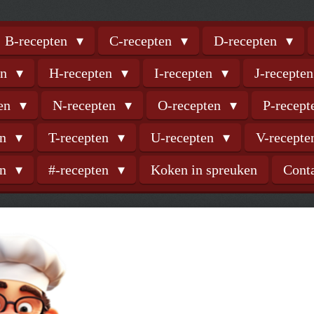
B-recepten
C-recepten
D-recepten
en
H-recepten
I-recepten
J-recepte
ten
N-recepten
O-recepten
P-recep
en
T-recepten
U-recepten
V-recept
en
#-recepten
Koken in spreuken
Cont