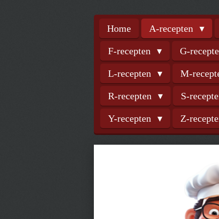
Home
A-recepten
F-recepten
G-recept
L-recepten
M-recep
R-recepten
S-recept
Y-recepten
Z-recept