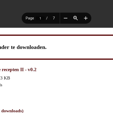
nder te downloaden.
recepten II - v0.2
,3 KB
ds
1 downloads)