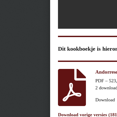
Dit kookboekje is hiero
Andorrese 
PDF – 523
2 downloa
Download
Download vorige versies (18