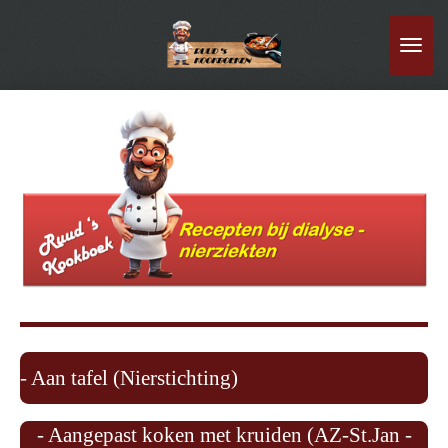
Ga
direct
naar
de
hoofdinhoud
- Aan tafel (Nierstichting)
- Aangepast koken met kruiden (AZ-St.Jan -