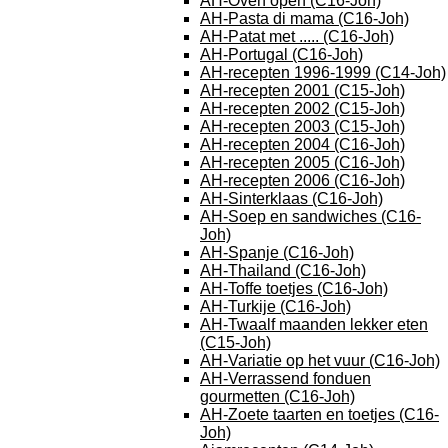
AH-Oven open (C16-Joh)
AH-Pasta di mama (C16-Joh)
AH-Patat met ..... (C16-Joh)
AH-Portugal (C16-Joh)
AH-recepten 1996-1999 (C14-Joh)
AH-recepten 2001 (C15-Joh)
AH-recepten 2002 (C15-Joh)
AH-recepten 2003 (C15-Joh)
AH-recepten 2004 (C16-Joh)
AH-recepten 2005 (C16-Joh)
AH-recepten 2006 (C16-Joh)
AH-Sinterklaas (C16-Joh)
AH-Soep en sandwiches (C16-
Joh)
AH-Spanje (C16-Joh)
AH-Thailand (C16-Joh)
AH-Toffe toetjes (C16-Joh)
AH-Turkije (C16-Joh)
AH-Twaalf maanden lekker eten
(C15-Joh)
AH-Variatie op het vuur (C16-Joh)
AH-Verrassend fonduen
gourmetten (C16-Joh)
AH-Zoete taarten en toetjes (C16-
Joh)