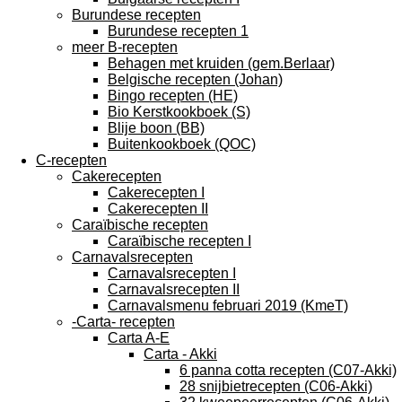
Burundese recepten
Burundese recepten 1
meer B-recepten
Behagen met kruiden (gem.Berlaar)
Belgische recepten (Johan)
Bingo recepten (HE)
Bio Kerstkookboek (S)
Blije boon (BB)
Buitenkookboek (QOC)
C-recepten
Cakerecepten
Cakerecepten I
Cakerecepten II
Caraïbische recepten
Caraïbische recepten I
Carnavalsrecepten
Carnavalsrecepten I
Carnavalsrecepten II
Carnavalsmenu februari 2019 (KmeT)
-Carta- recepten
Carta A-E
Carta - Akki
6 panna cotta recepten (C07-Akki)
28 snijbietrecepten (C06-Akki)