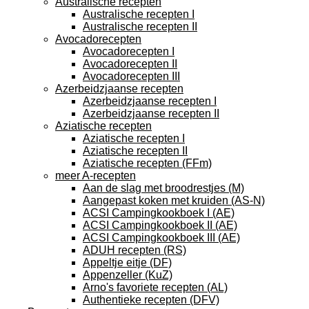
Australische recepten
Australische recepten I
Australische recepten II
Avocadorecepten
Avocadorecepten I
Avocadorecepten II
Avocadorecepten III
Azerbeidzjaanse recepten
Azerbeidzjaanse recepten I
Azerbeidzjaanse recepten II
Aziatische recepten
Aziatische recepten I
Aziatische recepten II
Aziatische recepten (FFm)
meer A-recepten
Aan de slag met broodrestjes (M)
Aangepast koken met kruiden (AS-N)
ACSI Campingkookboek I (AE)
ACSI Campingkookboek II (AE)
ACSI Campingkookboek III (AE)
ADUH recepten (RS)
Appeltje eitje (DF)
Appenzeller (KuZ)
Arno's favoriete recepten (AL)
Authentieke recepten (DFV)