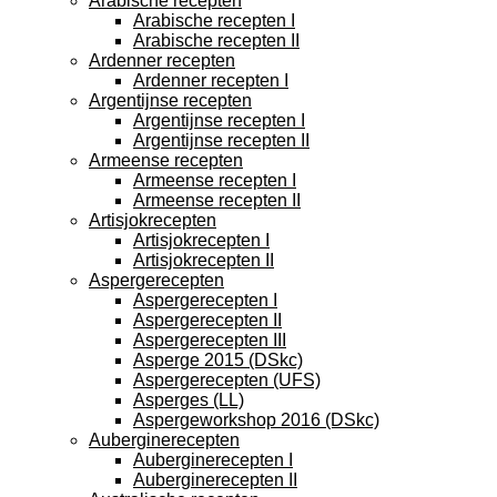
Arabische recepten
Arabische recepten I
Arabische recepten II
Ardenner recepten
Ardenner recepten I
Argentijnse recepten
Argentijnse recepten I
Argentijnse recepten II
Armeense recepten
Armeense recepten I
Armeense recepten II
Artisjokrecepten
Artisjokrecepten I
Artisjokrecepten II
Aspergerecepten
Aspergerecepten I
Aspergerecepten II
Aspergerecepten III
Asperge 2015 (DSkc)
Aspergerecepten (UFS)
Asperges (LL)
Aspergeworkshop 2016 (DSkc)
Auberginerecepten
Auberginerecepten I
Auberginerecepten II