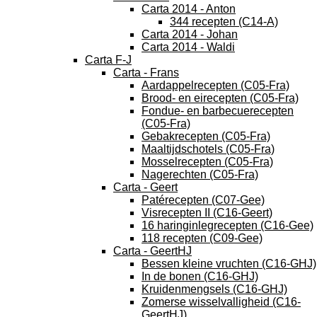
Carta 2014 - Anton
344 recepten (C14-A)
Carta 2014 - Johan
Carta 2014 - Waldi
Carta F-J
Carta - Frans
Aardappelrecepten (C05-Fra)
Brood- en eirecepten (C05-Fra)
Fondue- en barbecuerecepten
(C05-Fra)
Gebakrecepten (C05-Fra)
Maaltijdschotels (C05-Fra)
Mosselrecepten (C05-Fra)
Nagerechten (C05-Fra)
Carta - Geert
Patérecepten (C07-Gee)
Visrecepten II (C16-Geert)
16 haringinlegrecepten (C16-Gee)
118 recepten (C09-Gee)
Carta - GeertHJ
Bessen kleine vruchten (C16-GHJ)
In de bonen (C16-GHJ)
Kruidenmengsels (C16-GHJ)
Zomerse wisselvalligheid (C16-
GeertHJ)