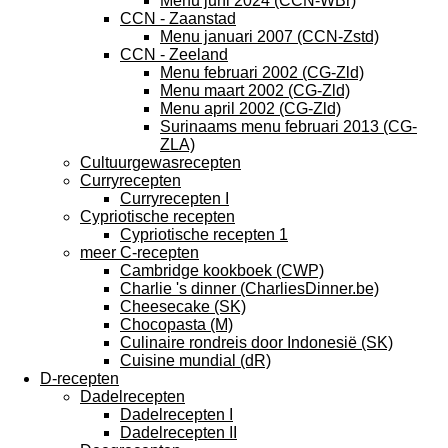
Menu juni 2024 (CCN-WBr)
CCN - Zaanstad
Menu januari 2007 (CCN-Zstd)
CCN - Zeeland
Menu februari 2002 (CG-Zld)
Menu maart 2002 (CG-Zld)
Menu april 2002 (CG-Zld)
Surinaams menu februari 2013 (CG-
ZLA)
Cultuurgewasrecepten
Curryrecepten
Curryrecepten I
Cypriotische recepten
Cypriotische recepten 1
meer C-recepten
Cambridge kookboek (CWP)
Charlie 's dinner (CharliesDinner.be)
Cheesecake (SK)
Chocopasta (M)
Culinaire rondreis door Indonesië (SK)
Cuisine mundial (dR)
D-recepten
Dadelrecepten
Dadelrecepten I
Dadelrecepten II