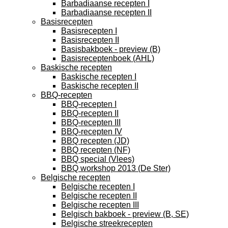
Barbadiaanse recepten I
Barbadiaanse recepten II
Basisrecepten
Basisrecepten I
Basisrecepten II
Basisbakboek - preview (B)
Basisreceptenboek (AHL)
Baskische recepten
Baskische recepten I
Baskische recepten II
BBQ-recepten
BBQ-recepten I
BBQ-recepten II
BBQ-recepten III
BBQ-recepten IV
BBQ recepten (JD)
BBQ recepten (NF)
BBQ special (Vlees)
BBQ workshop 2013 (De Ster)
Belgische recepten
Belgische recepten I
Belgische recepten II
Belgische recepten III
Belgisch bakboek - preview (B, SE)
Belgische streekrecepten