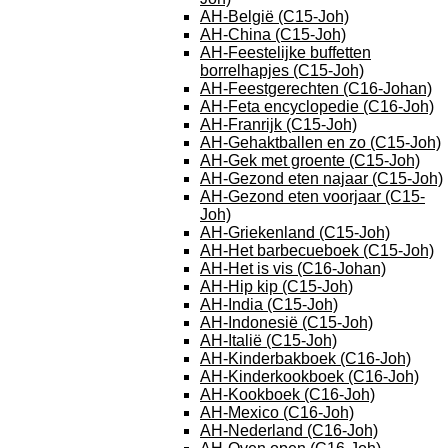
AH-België (C15-Joh)
AH-China (C15-Joh)
AH-Feestelijke buffetten
borrelhapjes (C15-Joh)
AH-Feestgerechten (C16-Johan)
AH-Feta encyclopedie (C16-Joh)
AH-Franrijk (C15-Joh)
AH-Gehaktballen en zo (C15-Joh)
AH-Gek met groente (C15-Joh)
AH-Gezond eten najaar (C15-Joh)
AH-Gezond eten voorjaar (C15-
Joh)
AH-Griekenland (C15-Joh)
AH-Het barbecueboek (C15-Joh)
AH-Het is vis (C16-Johan)
AH-Hip kip (C15-Joh)
AH-India (C15-Joh)
AH-Indonesië (C15-Joh)
AH-Italië (C15-Joh)
AH-Kinderbakboek (C16-Joh)
AH-Kinderkookboek (C16-Joh)
AH-Kookboek (C16-Joh)
AH-Mexico (C16-Joh)
AH-Nederland (C16-Joh)