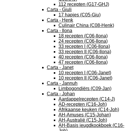
112 recepten (G17-GHJ)
Carta - Giuli
17 hapjes (C05-Giu)
Carta - Henk
Culinair China (C08-Henk)
Carta - Ilona
18 recepten (C06-Ilona)
24 recepten (C06-Ilona)
33 recepten I (C06-Ilona)
33 recepten II (C06-Ilona)
40 recepten (C06-Ilona)
47 recepten (C06-Ilona)
Carta - Janet
10 recepten I (C06-Janet)
10 recepten II (C06-Janet)
Carta - Jannuh
Limbogondiërs (C09-Jan)
Carta - Johan
Aardappelrecepten (C14-J)
AD-recepten (C16-Joh)
Afrikaanse keuken (C14-Joh)
AH-Amuses (C15-Johan)
AH-Australië (C15-Joh)
AH-Basis jeugdkookboek (C16-
Joh)