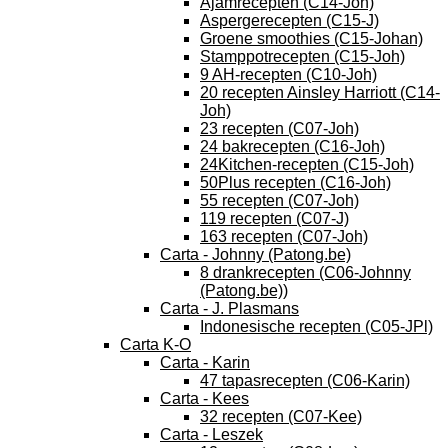
Ajamrecepten (C14-Joh)
Aspergerecepten (C15-J)
Groene smoothies (C15-Johan)
Stamppotrecepten (C15-Joh)
9 AH-recepten (C10-Joh)
20 recepten Ainsley Harriott (C14-
Joh)
23 recepten (C07-Joh)
24 bakrecepten (C16-Joh)
24Kitchen-recepten (C15-Joh)
50Plus recepten (C16-Joh)
55 recepten (C07-Joh)
119 recepten (C07-J)
163 recepten (C07-Joh)
Carta - Johnny (Patong.be)
8 drankrecepten (C06-Johnny
(Patong.be))
Carta - J. Plasmans
Indonesische recepten (C05-JPl)
Carta K-O
Carta - Karin
47 tapasrecepten (C06-Karin)
Carta - Kees
32 recepten (C07-Kee)
Carta - Leszek