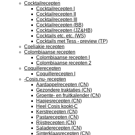
Cocktailrecepten
Cocktailrecepten I
Cocktailrecepten II
Cocktailrecepten III
Cocktailrecepten (BB)
Cocktailrecepten (JZ&HB)
Cocktails etc. etc. (WS)
Cocktails met Tess - preview (TP)
Coeliakie recepten
Colombiaanse recepten
Colombiaanse recepten I
Colombiaanse recepten 2
Coquillerecepten
Coquillerecepten I
-Cosis.nu- recepten
Aardappelrecepten (CN)
Gezondere traktaties (CN)
Groente- en fruitkalender (CN)
Hapjesrecepten (CN)
Heel Cosis kookt-C
Kerstrecepten (CN)
Pastarecepten (CN)
Rijstrecepten (CN)
Saladerecepten (CN)
Sinterklaasrecepten (CN)