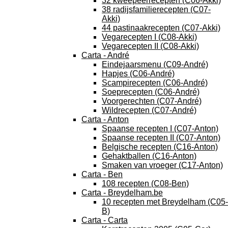
32 kweepeerrecepten (C06-Akki)
38 radijsfamilierecepten (C07-
Akki)
44 pastinaakrecepten (C07-Akki)
Vegarecepten I (C08-Akki)
Vegarecepten II (C08-Akki)
Carta - André
Eindejaarsmenu (C09-André)
Hapjes (C06-André)
Scampirecepten (C06-André)
Soeprecepten (C06-André)
Voorgerechten (C07-André)
Wildrecepten (C07-André)
Carta - Anton
Spaanse recepten I (C07-Anton)
Spaanse recepten II (C07-Anton)
Belgische recepten (C16-Anton)
Gehaktballen (C16-Anton)
Smaken van vroeger (C17-Anton)
Carta - Ben
108 recepten (C08-Ben)
Carta - Breydelham.be
10 recepten met Breydelham (C05-
B)
Carta - Carta