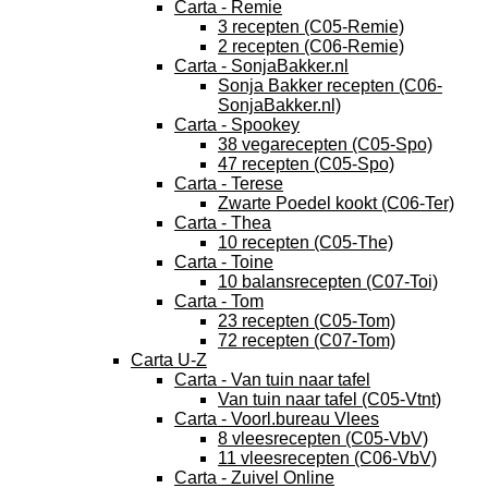
Carta - Remie
3 recepten (C05-Remie)
2 recepten (C06-Remie)
Carta - SonjaBakker.nl
Sonja Bakker recepten (C06-
SonjaBakker.nl)
Carta - Spookey
38 vegarecepten (C05-Spo)
47 recepten (C05-Spo)
Carta - Terese
Zwarte Poedel kookt (C06-Ter)
Carta - Thea
10 recepten (C05-The)
Carta - Toine
10 balansrecepten (C07-Toi)
Carta - Tom
23 recepten (C05-Tom)
72 recepten (C07-Tom)
Carta U-Z
Carta - Van tuin naar tafel
Van tuin naar tafel (C05-Vtnt)
Carta - Voorl.bureau Vlees
8 vleesrecepten (C05-VbV)
11 vleesrecepten (C06-VbV)
Carta - Zuivel Online