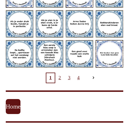
1
2
3
4
Home