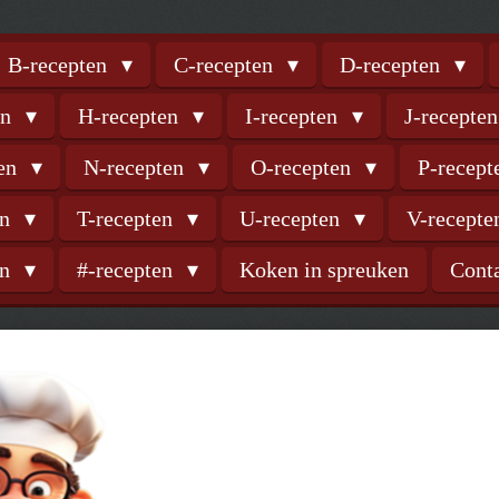
B-recepten
C-recepten
D-recepten
en
H-recepten
I-recepten
J-recepte
ten
N-recepten
O-recepten
P-recep
en
T-recepten
U-recepten
V-recept
en
#-recepten
Koken in spreuken
Cont