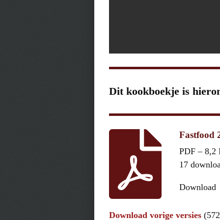
Dit kookboekje is hiero
Fastfood 
PDF – 8,2
17 downlo
Download
Download vorige versies
(572