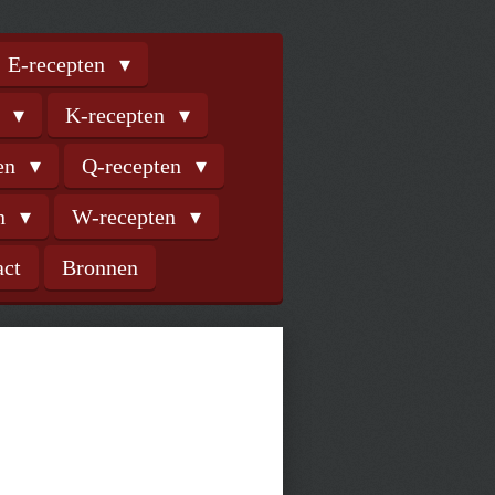
E-recepten
n
K-recepten
ten
Q-recepten
en
W-recepten
act
Bronnen