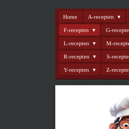
Home
A-recepten
F-recepten
G-recept
L-recepten
M-recep
R-recepten
S-recept
Y-recepten
Z-recept