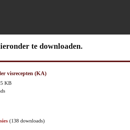
hieronder te downloaden.
er visrecepten (KA)
,5 KB
ads
sies
(138 downloads)