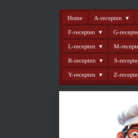
Home
A-recepten
F-recepten
G-recept
L-recepten
M-recep
R-recepten
S-recept
Y-recepten
Z-recept