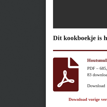
Dit kookboekje is 
Houtsmull
PDF – 685
83 downlo
Download
Download vorige ver