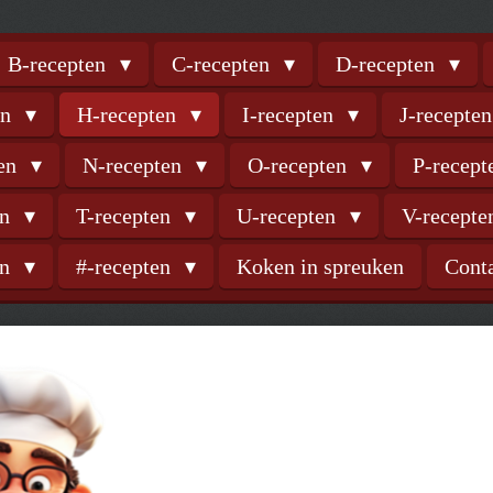
B-recepten
C-recepten
D-recepten
en
H-recepten
I-recepten
J-recepte
ten
N-recepten
O-recepten
P-recep
en
T-recepten
U-recepten
V-recept
en
#-recepten
Koken in spreuken
Cont