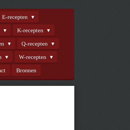
E-recepten
n
K-recepten
ten
Q-recepten
en
W-recepten
act
Bronnen