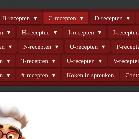
B-recepten
C-recepten
D-recepten
en
H-recepten
I-recepten
J-recepte
ten
N-recepten
O-recepten
P-recep
en
T-recepten
U-recepten
V-recept
en
#-recepten
Koken in spreuken
Cont