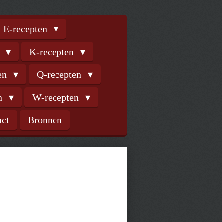
E-recepten
n
K-recepten
ten
Q-recepten
en
W-recepten
act
Bronnen