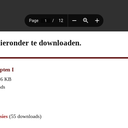
hieronder te downloaden.
pten I
,6 KB
ads
sies
(55 downloads)