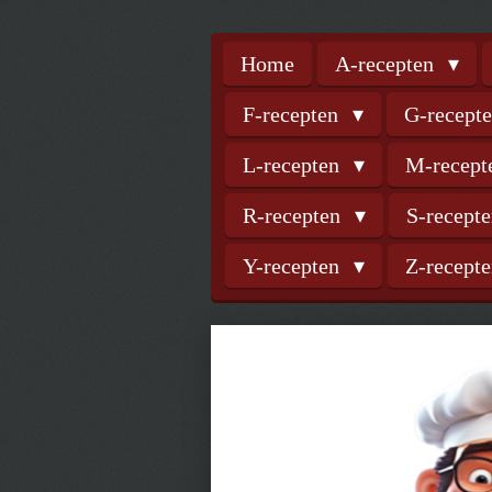
Home
A-recepten
F-recepten
G-recept
L-recepten
M-recep
R-recepten
S-recept
Y-recepten
Z-recept