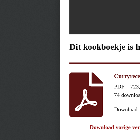
Dit kookboekje is 
Curryrece
PDF – 723
74 downlo
Download
Download vorige ver