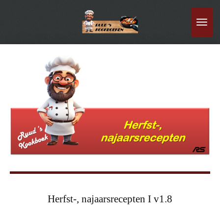
Ga
direct
naar
de
hoofdinhoud
Herfst-, najaarsrecepten I v1.8