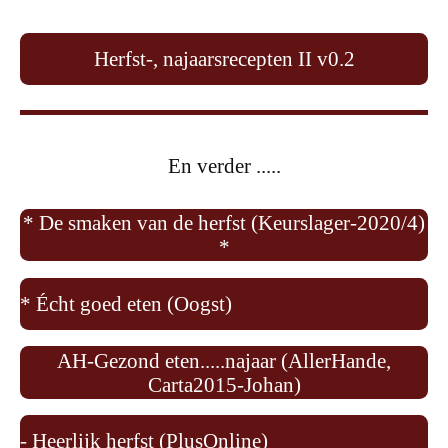
Herfst-, najaarsrecepten II v0.2
En verder .....
* De smaken van de herfst (Keurslager-2020/4)
*
* Écht goed eten (Oogst)
AH-Gezond eten.....najaar (AllerHande,
Carta2015-Johan)
- Heerlijk herfst (PlusOnline)