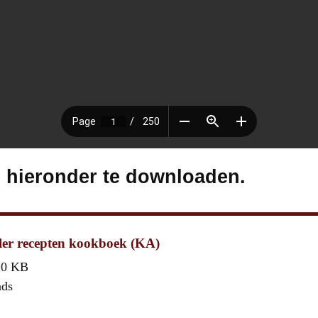
s hieronder te downloaden.
er recepten kookboek (KA)
,0 KB
ads