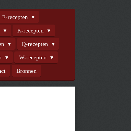
E-recepten
n
K-recepten
ten
Q-recepten
en
W-recepten
act
Bronnen