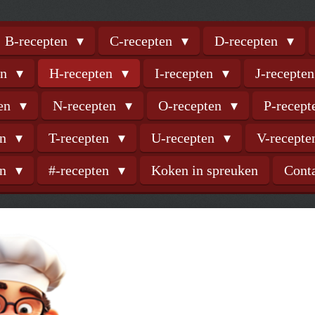
B-recepten
C-recepten
D-recepten
en
H-recepten
I-recepten
J-recepte
ten
N-recepten
O-recepten
P-recep
en
T-recepten
U-recepten
V-recept
en
#-recepten
Koken in spreuken
Cont