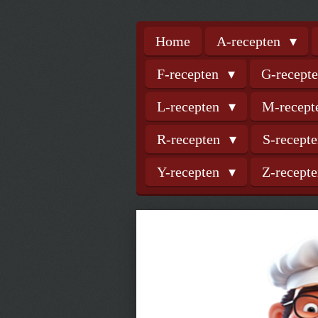
Home
A-recepten
F-recepten
G-recept
L-recepten
M-recep
R-recepten
S-recept
Y-recepten
Z-recept