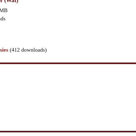
er (Waf)
 MB
ads
sies
(412 downloads)