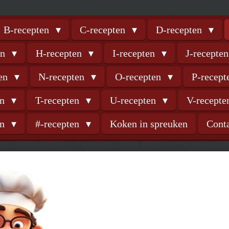
B-recepten
C-recepten
D-recepten
en
H-recepten
I-recepten
J-recepte
ten
N-recepten
O-recepten
P-recep
en
T-recepten
U-recepten
V-recept
en
#-recepten
Koken in spreuken
Cont