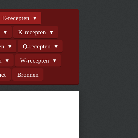
E-recepten
n
K-recepten
ten
Q-recepten
en
W-recepten
act
Bronnen