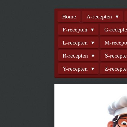
Home
A-recepten
F-recepten
G-recept
L-recepten
M-recep
R-recepten
S-recept
Y-recepten
Z-recept