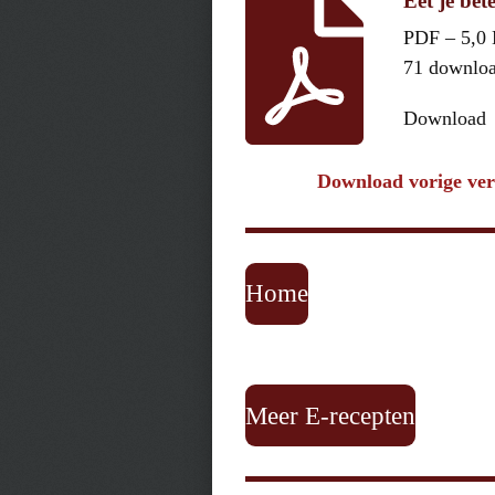
Eet je bet
PDF – 5,0
71 downlo
Download
Download vorige ver
Home
Meer E-recepten