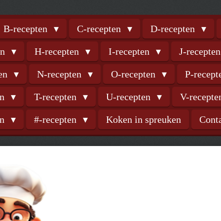
B-recepten
C-recepten
D-recepten
en
H-recepten
I-recepten
J-recepte
ten
N-recepten
O-recepten
P-recep
en
T-recepten
U-recepten
V-recept
en
#-recepten
Koken in spreuken
Cont