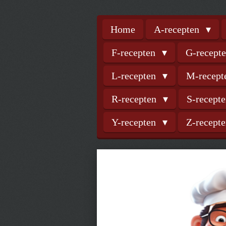
Home
A-recepten
F-recepten
G-recept
L-recepten
M-recep
R-recepten
S-recept
Y-recepten
Z-recept