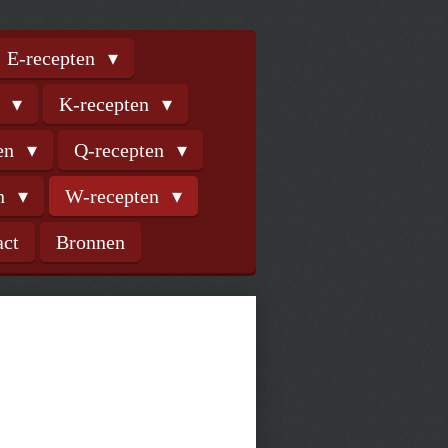
E-recepten
n
K-recepten
ten
Q-recepten
en
W-recepten
act
Bronnen