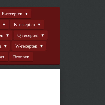
E-recepten
n
K-recepten
ten
Q-recepten
en
W-recepten
act
Bronnen