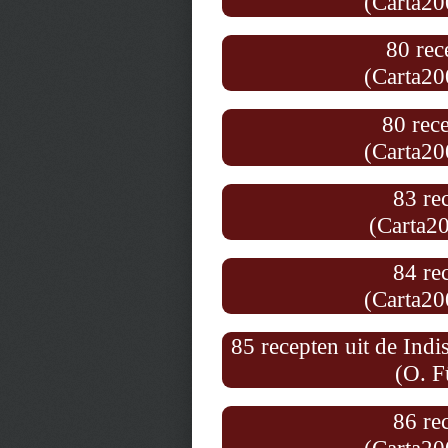
(Carta20
80 rec
(Carta20
80 rece
(Carta20
83 re
(Carta2
84 re
(Carta20
85 recepten uit de Ind
(O. F
86 re