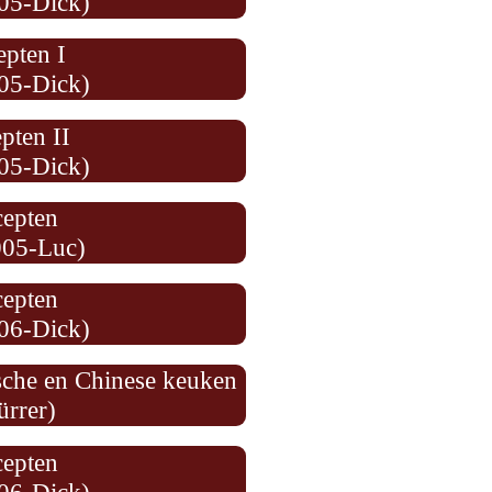
05-Dick)
epten I
05-Dick)
pten II
05-Dick)
cepten
005-Luc)
cepten
06-Dick)
ische en Chinese keuken
ürrer)
cepten