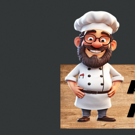
Ga
direct
naar
de
hoofdinhoud