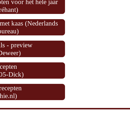
en voor het hele jaar
réhant)
 met kaas (Nederlands
bureau)
ls - preview
Deweer)
cepten
05-Dick)
recepten
hie.nl)