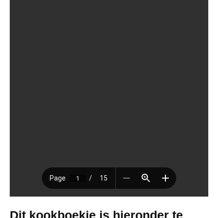
Dit kookboekje is hieronder te