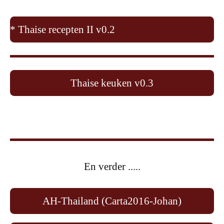
* Thaise recepten II v0.2
Thaise keuken v0.3
En verder .....
AH-Thailand (Carta2016-Johan)