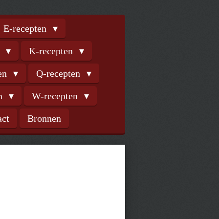
E-recepten
n
K-recepten
ten
Q-recepten
en
W-recepten
act
Bronnen