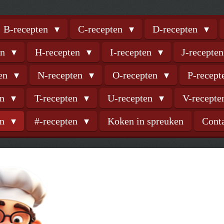
B-recepten
C-recepten
D-recepten
en
H-recepten
I-recepten
J-recepte
ten
N-recepten
O-recepten
P-recep
en
T-recepten
U-recepten
V-recept
en
#-recepten
Koken in spreuken
Cont