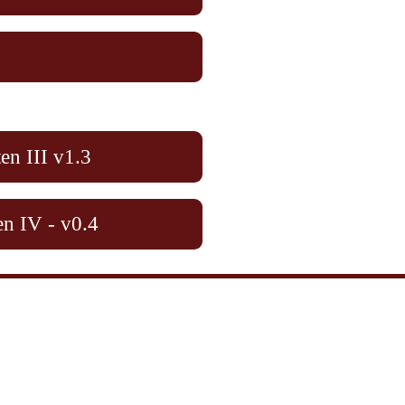
en III v1.3
n IV - v0.4