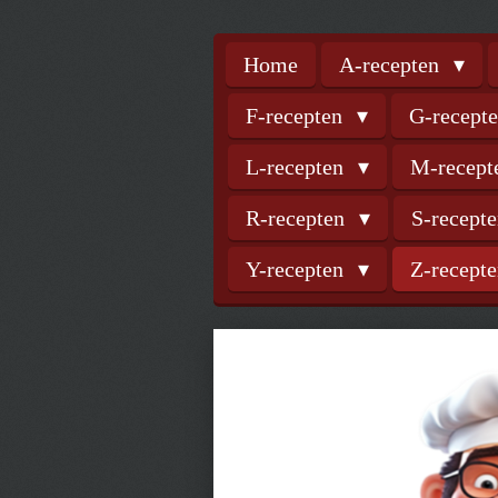
Home
A-recepten
F-recepten
G-recept
L-recepten
M-recep
R-recepten
S-recept
Y-recepten
Z-recept