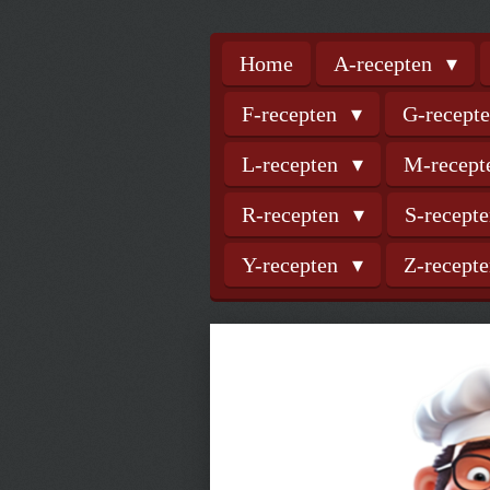
Home
A-recepten
F-recepten
G-recept
L-recepten
M-recep
R-recepten
S-recept
Y-recepten
Z-recept