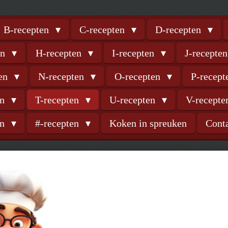
B-recepten
C-recepten
D-recepten
en
H-recepten
I-recepten
J-recepte
ten
N-recepten
O-recepten
P-recep
en
T-recepten
U-recepten
V-recept
en
#-recepten
Koken in spreuken
Cont