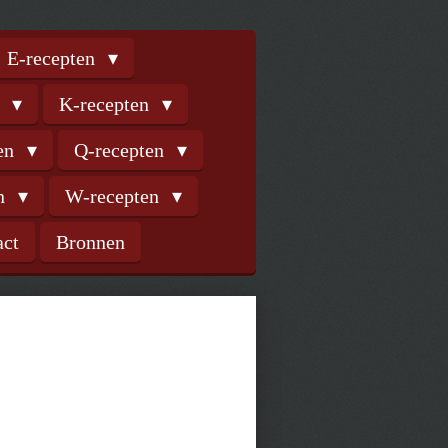
E-recepten
n
K-recepten
ten
Q-recepten
en
W-recepten
act
Bronnen