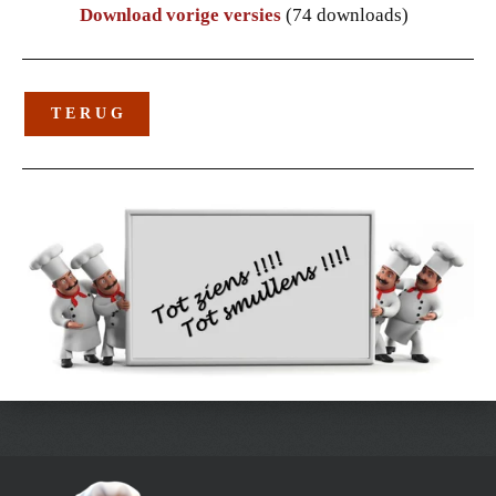
Download vorige versies
(74 downloads)
T E R U G