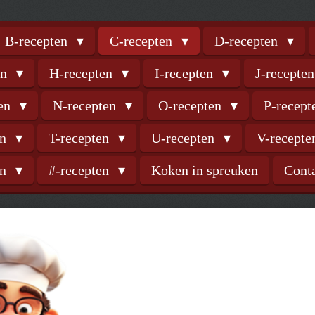
B-recepten
C-recepten
D-recepten
en
H-recepten
I-recepten
J-recepte
ten
N-recepten
O-recepten
P-recep
en
T-recepten
U-recepten
V-recept
en
#-recepten
Koken in spreuken
Cont