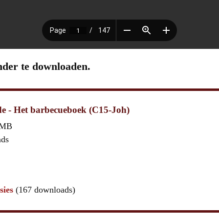
nder te downloaden.
e - Het barbecueboek (C15-Joh)
 MB
ads
sies
(167 downloads)