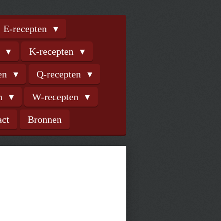
E-recepten
n
K-recepten
ten
Q-recepten
en
W-recepten
act
Bronnen