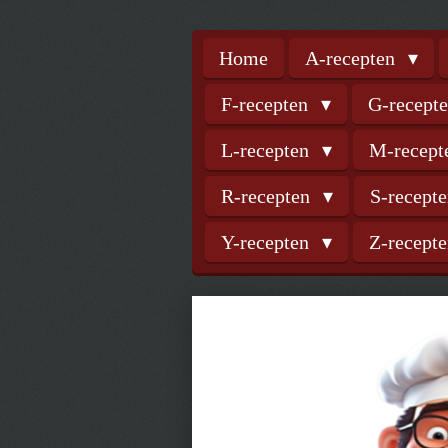
Home
A-recepten
F-recepten
G-recept
L-recepten
M-recep
R-recepten
S-recept
Y-recepten
Z-recept