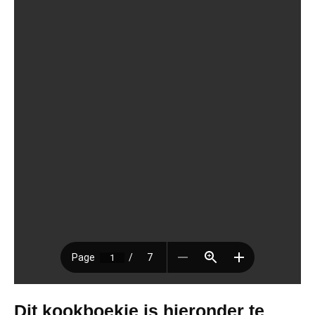
Dit kookboekje is hieronder te