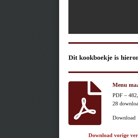
Dit kookboekje is hiero
Menu maa
PDF – 482
28 downlo
Download
Download vorige ver