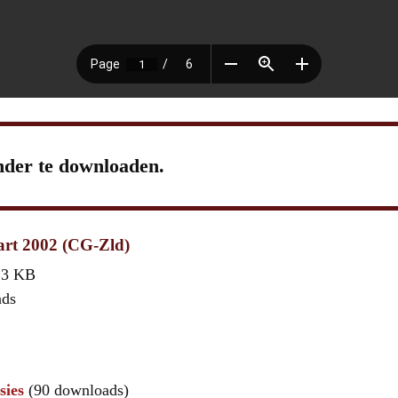
nder te downloaden.
rt 2002 (CG-Zld)
,3 KB
ads
sies
(90 downloads)