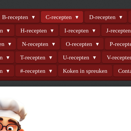
B-recepten
C-recepten
D-recepten
en
H-recepten
I-recepten
J-recepte
ten
N-recepten
O-recepten
P-recep
en
T-recepten
U-recepten
V-recept
en
#-recepten
Koken in spreuken
Cont