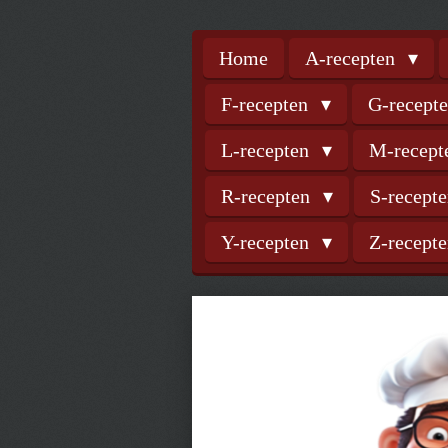
Home
A-recepten
F-recepten
G-recept
L-recepten
M-recep
R-recepten
S-recept
Y-recepten
Z-recept