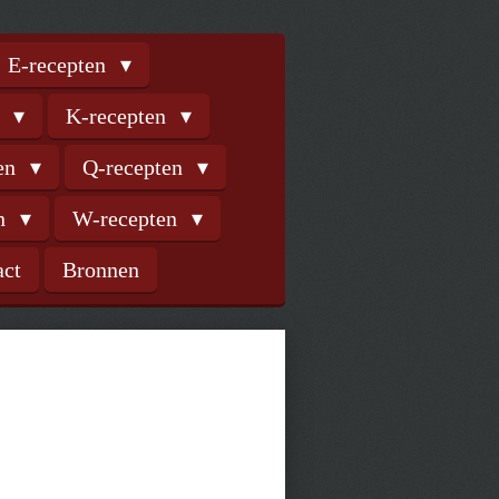
E-recepten
n
K-recepten
ten
Q-recepten
en
W-recepten
act
Bronnen