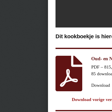
Dit kookboekje is hie
Oud- en N
PDF – 815
85 downlo
Download
Download vorige ver