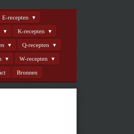
E-recepten
n
K-recepten
ten
Q-recepten
en
W-recepten
act
Bronnen