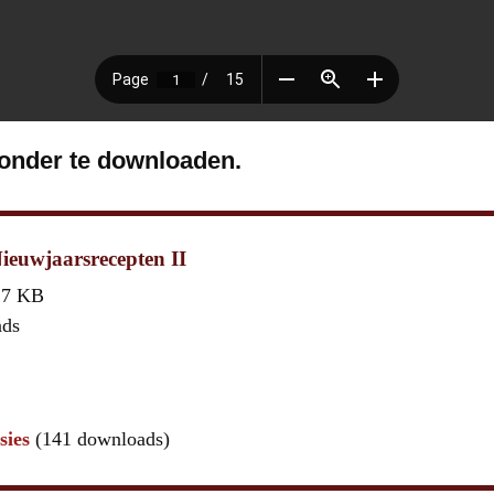
ronder te downloaden.
ieuwjaarsrecepten II
,7 KB
ads
sies
(141 downloads)