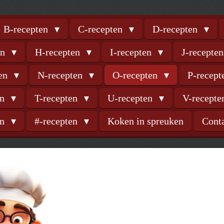
B-recepten
C-recepten
D-recepten
en
H-recepten
I-recepten
J-recepte
ten
N-recepten
O-recepten
P-recep
en
T-recepten
U-recepten
V-recept
en
#-recepten
Koken in spreuken
Cont