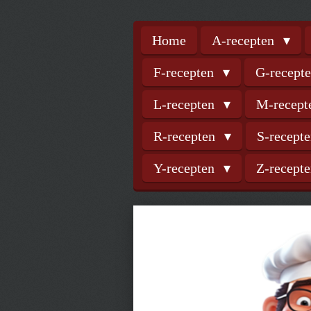
Home
A-recepten
F-recepten
G-recept
L-recepten
M-recep
R-recepten
S-recept
Y-recepten
Z-recept