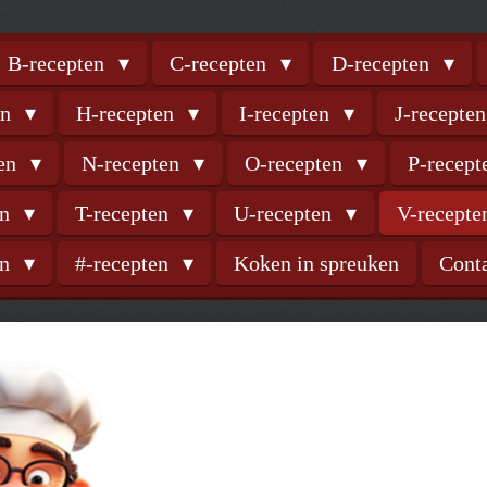
B-recepten
C-recepten
D-recepten
en
H-recepten
I-recepten
J-recepte
ten
N-recepten
O-recepten
P-recep
en
T-recepten
U-recepten
V-recept
en
#-recepten
Koken in spreuken
Cont