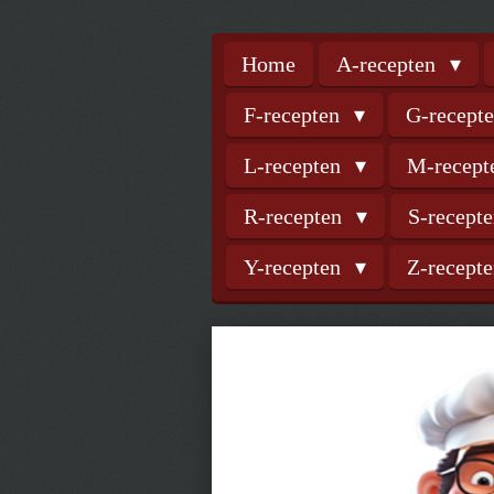
Home
A-recepten
F-recepten
G-recept
L-recepten
M-recep
R-recepten
S-recept
Y-recepten
Z-recept