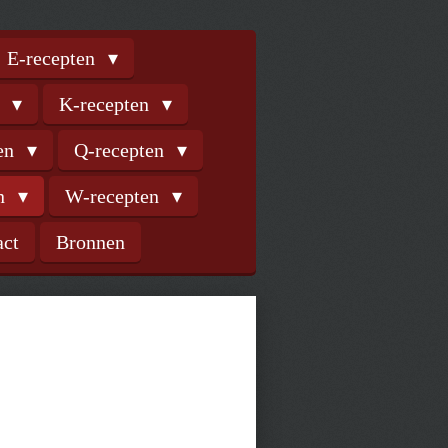
E-recepten
n
K-recepten
ten
Q-recepten
en
W-recepten
act
Bronnen