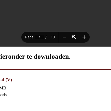
hieronder te downloaden.
al (V)
 MB
oads