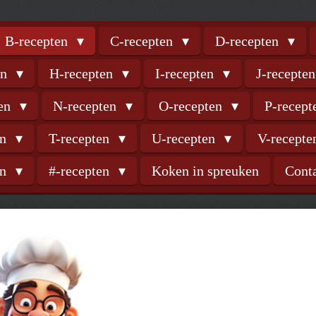
B-recepten
C-recepten
D-recepten
en
H-recepten
I-recepten
J-recepte
ten
N-recepten
O-recepten
P-recep
en
T-recepten
U-recepten
V-recept
en
#-recepten
Koken in spreuken
Cont