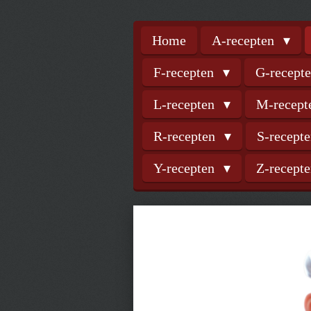
Home
A-recepten
F-recepten
G-recept
L-recepten
M-recep
R-recepten
S-recept
Y-recepten
Z-recept