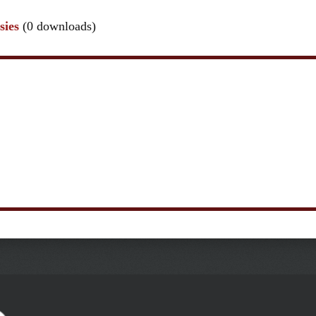
sies
(0 downloads)