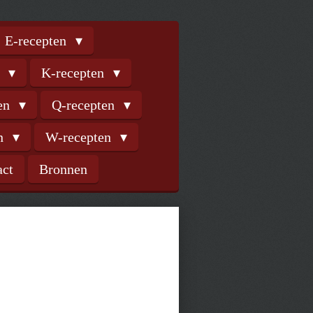
E-recepten
n
K-recepten
ten
Q-recepten
en
W-recepten
act
Bronnen