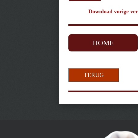
Download vorige ver
HOME
TERUG