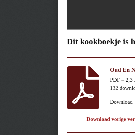
Dit kookboekje is 
Oud En N
PDF – 2,3
132 downl
Download
Download vorige ver