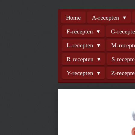
Home
A-recepten
F-recepten
G-recept
L-recepten
M-recep
R-recepten
S-recept
Y-recepten
Z-recept