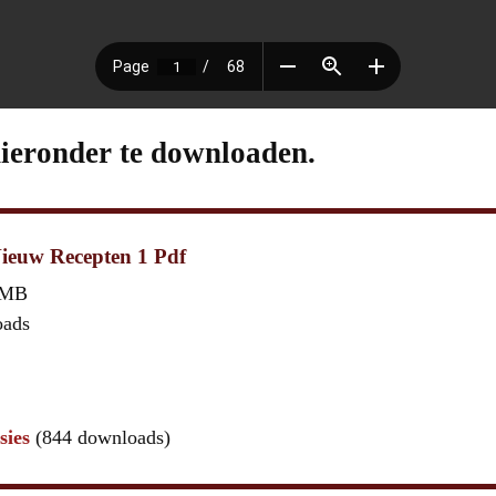
hieronder te downloaden.
ieuw Recepten 1 Pdf
 MB
oads
sies
(844 downloads)