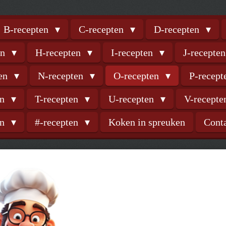
B-recepten
C-recepten
D-recepten
en
H-recepten
I-recepten
J-recepte
ten
N-recepten
O-recepten
P-recep
en
T-recepten
U-recepten
V-recept
en
#-recepten
Koken in spreuken
Cont