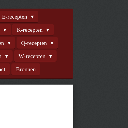
E-recepten
n
K-recepten
ten
Q-recepten
en
W-recepten
act
Bronnen