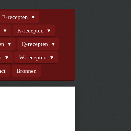
E-recepten
n
K-recepten
ten
Q-recepten
en
W-recepten
act
Bronnen