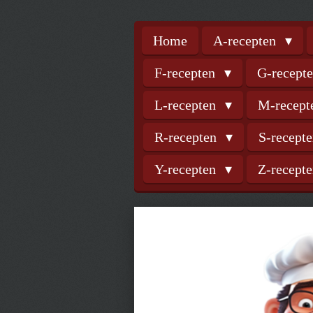
Home
A-recepten
F-recepten
G-recept
L-recepten
M-recep
R-recepten
S-recept
Y-recepten
Z-recept