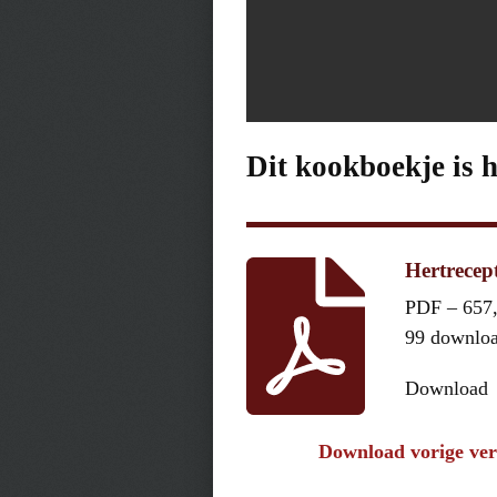
Dit kookboekje is 
Hertrecep
PDF – 657
99 downlo
Download
Download vorige ver