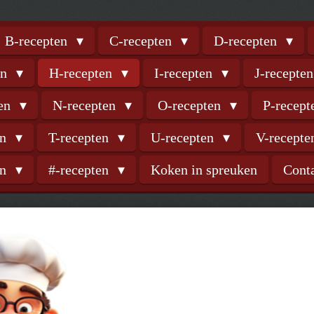
B-recepten
C-recepten
D-recepten
en
H-recepten
I-recepten
J-recepte
ten
N-recepten
O-recepten
P-recep
en
T-recepten
U-recepten
V-recept
en
#-recepten
Koken in spreuken
Cont