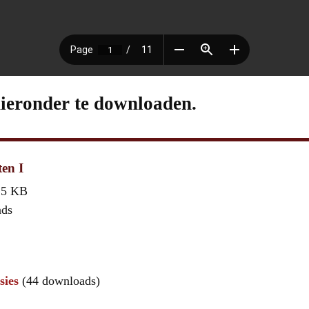
hieronder te downloaden.
ten I
,5 KB
ads
sies
(44 downloads)