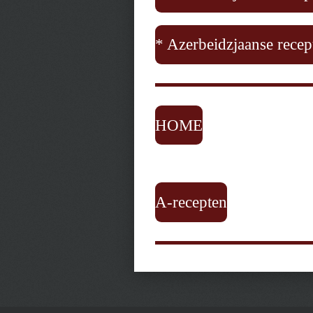
* Azerbeidzjaanse recep
HOME
A-recepten