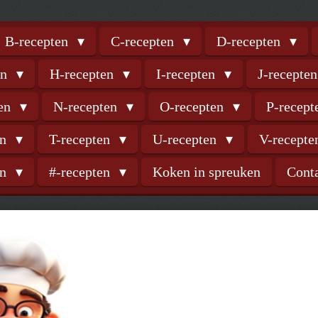
B-recepten
C-recepten
D-recepten
en
H-recepten
I-recepten
J-recepte
ten
N-recepten
O-recepten
P-recep
en
T-recepten
U-recepten
V-recept
en
#-recepten
Koken in spreuken
Cont