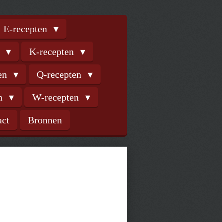
E-recepten
n
K-recepten
ten
Q-recepten
en
W-recepten
act
Bronnen