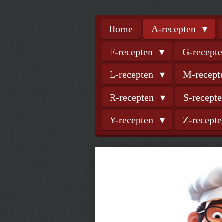
Home
A-recepten
F-recepten
G-recept
L-recepten
M-recep
R-recepten
S-recept
Y-recepten
Z-recept