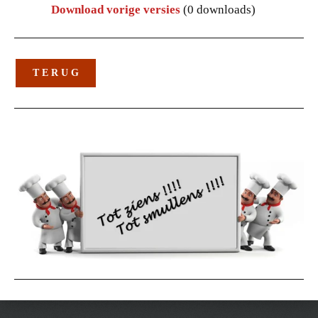
Download vorige versies
(0 downloads)
T E R U G