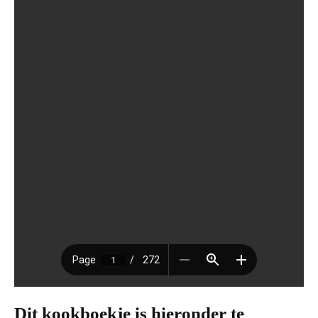
Dit kookboekje is hieronder te