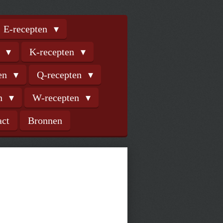
E-recepten
n
K-recepten
ten
Q-recepten
en
W-recepten
act
Bronnen