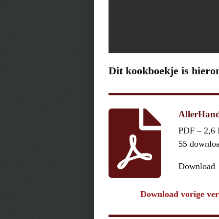
Dit kookboekje is hiero
AllerHand
PDF – 2,6
55 downlo
Download
Download vorige ver