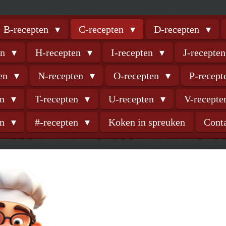
B-recepten
C-recepten
D-recepten
en
H-recepten
I-recepten
J-recepte
ten
N-recepten
O-recepten
P-recep
en
T-recepten
U-recepten
V-recept
en
#-recepten
Koken in spreuken
Cont