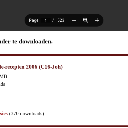
nder te downloaden.
e-recepten 2006 (C16-Joh)
 MB
ads
sies
(370 downloads)