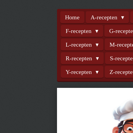
Home
A-recepten
F-recepten
G-recept
L-recepten
M-recep
R-recepten
S-recept
Y-recepten
Z-recept