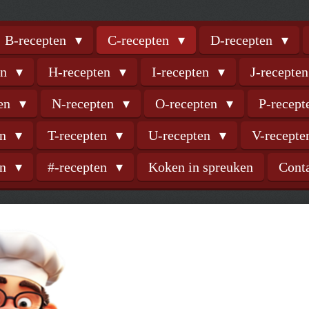
B-recepten
C-recepten
D-recepten
en
H-recepten
I-recepten
J-recepte
ten
N-recepten
O-recepten
P-recep
en
T-recepten
U-recepten
V-recept
en
#-recepten
Koken in spreuken
Cont