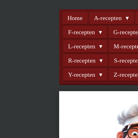
Home
A-recepten
F-recepten
G-recept
L-recepten
M-recep
R-recepten
S-recept
Y-recepten
Z-recept