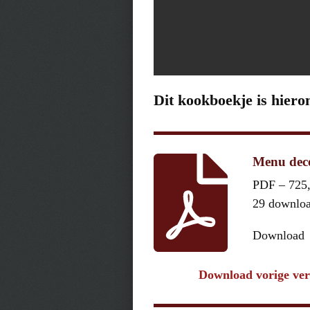
Dit kookboekje is hiero
Menu dec
PDF – 725
29 downlo
Download
Download vorige ver