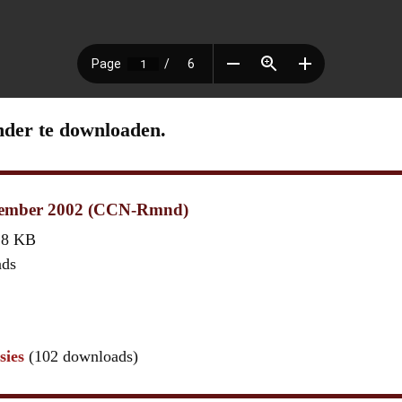
nder te downloaden.
ember 2002 (CCN-Rmnd)
,8 KB
ads
sies
(102 downloads)