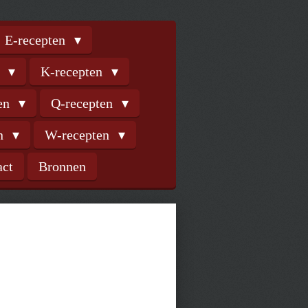
E-recepten
n
K-recepten
ten
Q-recepten
en
W-recepten
act
Bronnen