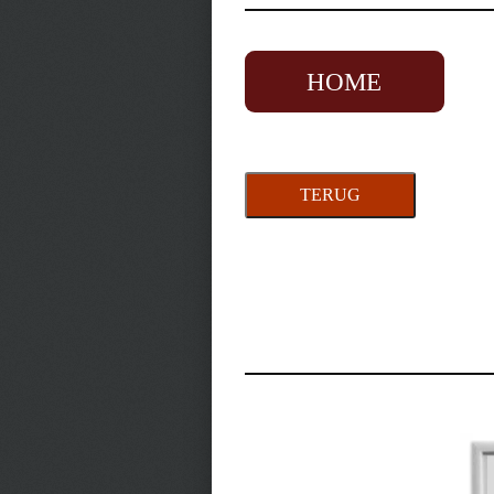
HOME
TERUG