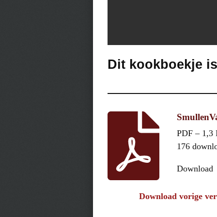
Dit kookboekje i
SmullenVa
PDF – 1,3
176 downl
Download
Download vorige ver