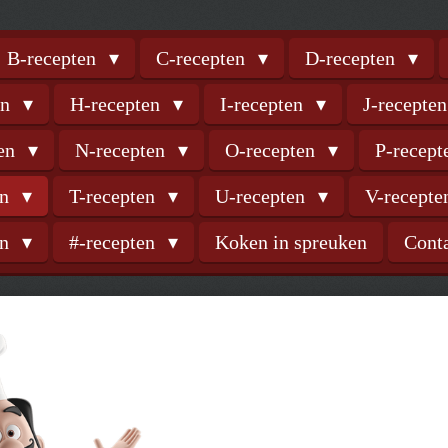
B-recepten
C-recepten
D-recepten
en
H-recepten
I-recepten
J-recepte
ten
N-recepten
O-recepten
P-recep
en
T-recepten
U-recepten
V-recept
en
#-recepten
Koken in spreuken
Cont