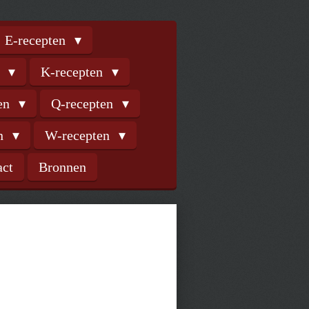
E-recepten
n
K-recepten
ten
Q-recepten
en
W-recepten
act
Bronnen