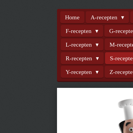
Home
A-recepten
F-recepten
G-recept
L-recepten
M-recep
R-recepten
S-recept
Y-recepten
Z-recept