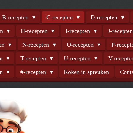
B-recepten
C-recepten
D-recepten
en
H-recepten
I-recepten
J-recepte
ten
N-recepten
O-recepten
P-recep
en
T-recepten
U-recepten
V-recept
en
#-recepten
Koken in spreuken
Cont