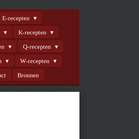
E-recepten
n
K-recepten
ten
Q-recepten
en
W-recepten
act
Bronnen