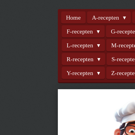
Home
A-recepten
F-recepten
G-recept
L-recepten
M-recep
R-recepten
S-recept
Y-recepten
Z-recept