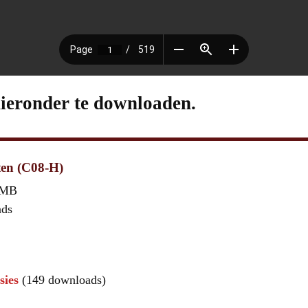
hieronder te downloaden.
ten (C08-H)
 MB
ads
sies
(149 downloads)