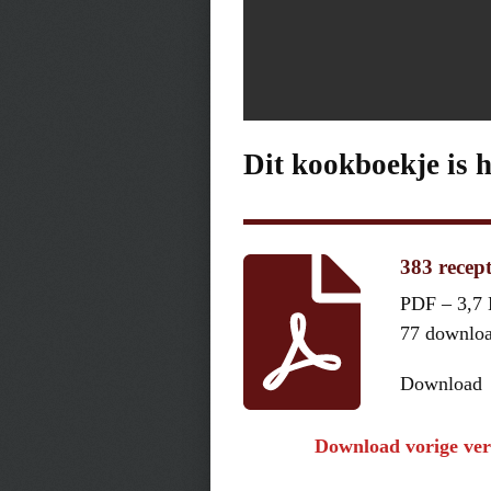
Dit kookboekje is 
383 recep
PDF – 3,7
77 downlo
Download
Download vorige ver