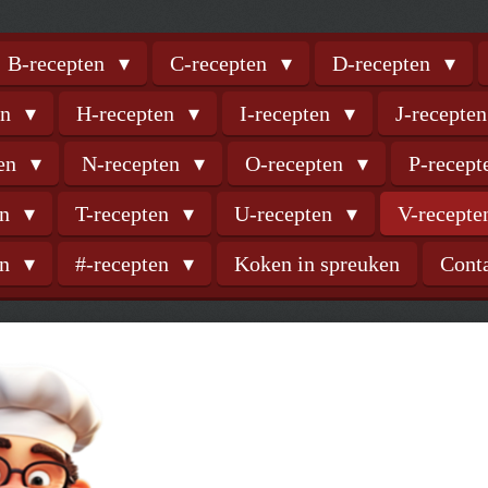
B-recepten
C-recepten
D-recepten
en
H-recepten
I-recepten
J-recepte
ten
N-recepten
O-recepten
P-recep
en
T-recepten
U-recepten
V-recept
en
#-recepten
Koken in spreuken
Cont