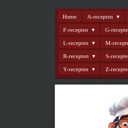
Home
A-recepten
F-recepten
G-recept
L-recepten
M-recep
R-recepten
S-recept
Y-recepten
Z-recept