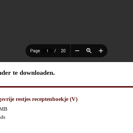
nder te downloaden.
gsvrije restjes receptenboekje (V)
 MB
ads