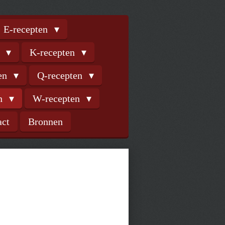
E-recepten
n
K-recepten
ten
Q-recepten
en
W-recepten
act
Bronnen